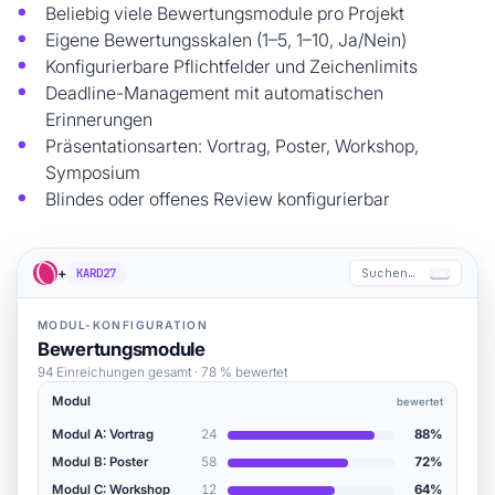
Beliebig viele Bewertungsmodule pro Projekt
Eigene Bewertungsskalen (1–5, 1–10, Ja/Nein)
Konfigurierbare Pflichtfelder und Zeichenlimits
Deadline-Management mit automatischen
Erinnerungen
Präsentationsarten: Vortrag, Poster, Workshop,
Symposium
Blindes oder offenes Review konfigurierbar
+
KARD27
Suchen…
F6
MODUL-KONFIGURATION
Bewertungsmodule
94 Einreichungen gesamt · 78 % bewertet
Modul
bewertet
Modul A: Vortrag
24
88%
Modul B: Poster
58
72%
Modul C: Workshop
12
64%