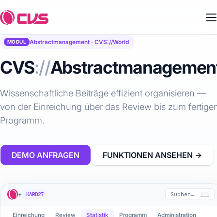
Abstractmanagement · CVS://World
MODUL
CVS
://
Abstractmanagemen
Wissenschaftliche Beiträge effizient organisieren —
von der Einreichung über das Review bis zum fertige
Programm.
DEMO ANFRAGEN
FUNKTIONEN ANSEHEN →
+
KARD27
Suchen…
F6
Einreichung
Review
Statistik
Programm
Administration