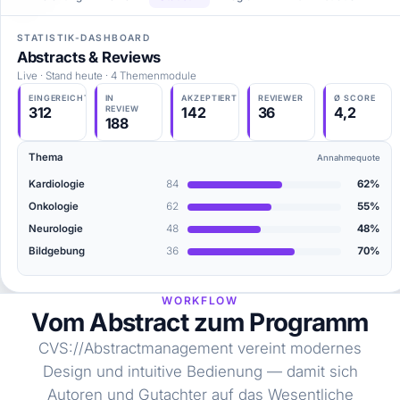
STATISTIK-DASHBOARD
Abstracts & Reviews
Live · Stand heute · 4 Themenmodule
EINGEREICHT
IN
AKZEPTIERT
REVIEWER
Ø SCORE
312
REVIEW
142
36
4,2
188
Thema
Annahmequote
Kardiologie
84
62%
Onkologie
62
55%
Neurologie
48
48%
Bildgebung
36
70%
WORKFLOW
Vom Abstract zum Programm
CVS://Abstractmanagement vereint modernes
Design und intuitive Bedienung — damit sich
Autoren und Gutachter auf das Wesentliche