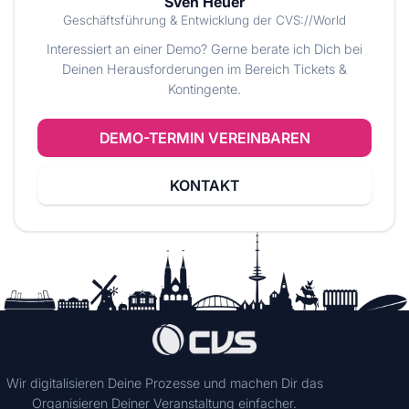
Sven Heuer
Geschäftsführung & Entwicklung der CVS://World
Interessiert an einer Demo? Gerne berate ich Dich bei
Deinen Herausforderungen im Bereich Tickets &
Kontingente.
DEMO-TERMIN VEREINBAREN
KONTAKT
Wir digitalisieren Deine Prozesse und machen Dir das
Organisieren Deiner Veranstaltung einfacher.