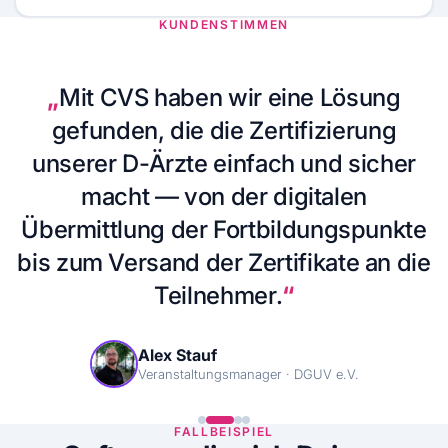
KUNDENSTIMMEN
„
Für unseren jährlichen
Fortbildungskongress mit über 1.000
Teilnehmenden setzen wir
verschiedene Module von CVS ein.
Alles aus einer Hand spart uns
wertvolle Zeit für die Anbindung und
Pflege weiterer Systeme.
“
Claudia Wachsmuth
Berufsverband für Frauenärztinnen und Frauenärzte e.V.
FALLBEISPIEL