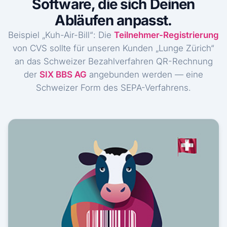
Software, die sich Deinen
Abläufen anpasst.
Beispiel „Kuh-Air-Bill“: Die
Teilnehmer-Registrierung
von CVS sollte für unseren Kunden „Lunge Zürich“
an das Schweizer Bezahlverfahren QR-Rechnung
der
SIX BBS AG
angebunden werden — eine
Schweizer Form des SEPA-Verfahrens.