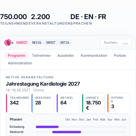
750.000
2.200
DE · EN · FR
TEILNEHMENDE
VERANSTALTUNGEN
SPRACHEN
+
KARD27
NEU26
DRM27
ORT26
Suchen…
F6
Programm
Teilnehmer
Aussteller
Kommunikation
Portale
Administration
AKTIVE VERANSTALTUNG
Jahrestagung Kardiologie 2027
14.–16.06.2027 · Online
TEILNEHMER
SESSIONS
ARTIKEL
UMSATZ
OFFENE
342
28
64
18.750
R.
3
€
Phasen
Okt Nov Dez Jan Feb Mär Apr Mai Jun
Einladung
Abstracts