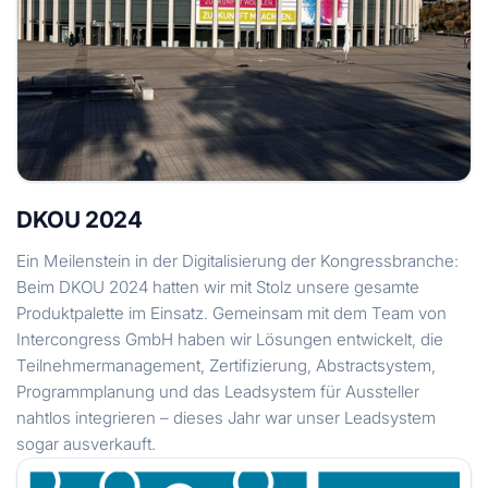
DKOU 2024
Ein Meilenstein in der Digitalisierung der Kongressbranche:
Beim DKOU 2024 hatten wir mit Stolz unsere gesamte
Produktpalette im Einsatz. Gemeinsam mit dem Team von
Intercongress GmbH haben wir Lösungen entwickelt, die
Teilnehmermanagement, Zertifizierung, Abstractsystem,
Programmplanung und das Leadsystem für Aussteller
nahtlos integrieren – dieses Jahr war unser Leadsystem
sogar ausverkauft.