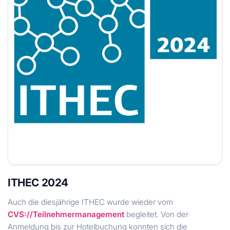
ITHEC 2024
Auch die diesjährige ITHEC wurde wieder vom
CVS://Teilnehmermanagement
begleitet. Von der
Anmeldung bis zur Hotelbuchung konnten sich die