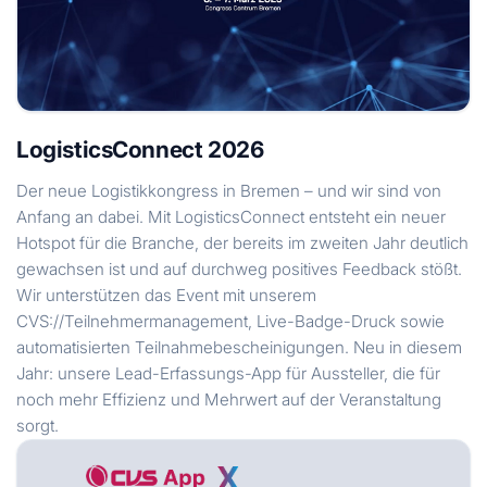
LogisticsConnect 2026
Der neue Logistikkongress in Bremen – und wir sind von
Anfang an dabei. Mit LogisticsConnect entsteht ein neuer
Hotspot für die Branche, der bereits im zweiten Jahr deutlich
gewachsen ist und auf durchweg positives Feedback stößt.
Wir unterstützen das Event mit unserem
CVS://Teilnehmermanagement, Live-Badge-Druck sowie
automatisierten Teilnahmebescheinigungen. Neu in diesem
Jahr: unsere Lead-Erfassungs-App für Aussteller, die für
noch mehr Effizienz und Mehrwert auf der Veranstaltung
sorgt.